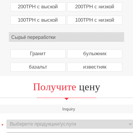
200TPH с выской
200TPH с низкой
100TPH с выской
100TPH с низкой
Сырьё переработки
Гранит
булыжник
базальт
известняк
Получите
цену
Inquiry
*