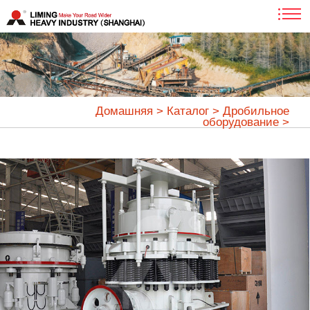
Домашняя
>
Каталог
>
Дробильное
оборудование
>