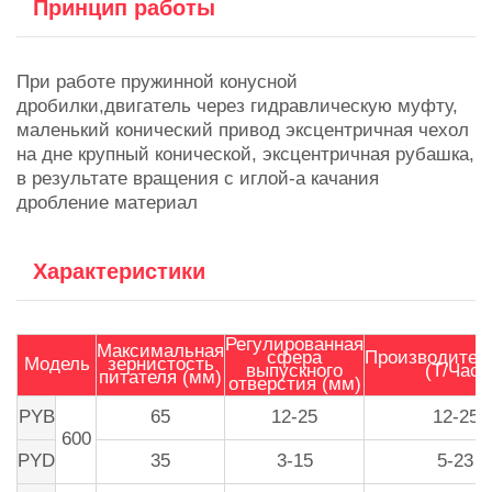
Принцип работы
При работе пружинной конусной
дробилки,двигатель через гидравлическую муфту,
маленький конический привод эксцентричная чехол
на дне крупный конической, эксцентричная рубашка,
в результате вращения с иглой-а качания
дробление материал
Характеристики
Регулированная
Максимальная
сфера
Производител
Модель
зернистость
выпускного
(Т/Час)
питателя (мм)
отверстия (мм)
PYB
65
12-25
12-25
600
PYD
35
3-15
5-23