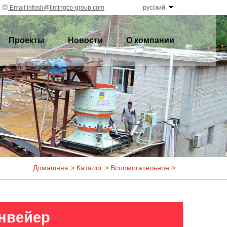
Email:infosh@limingco-group.com
русский
Проекты
Новости
О компании
Домашняя
>
Каталог
>
Вспомогательное
>
нвейер