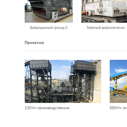
Виброционый гроход S
Тяжёлый вибропитател
Проектов
120т/ч производственна
500т/ч т