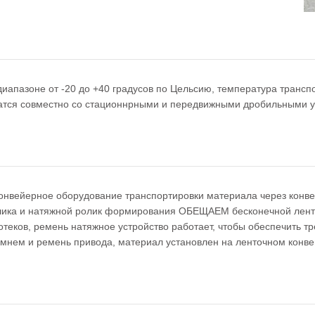
диапазоне от -20 до +40 градусов по Цельсию, температура транс
ватся совместно со стационнрными и передвижными дробильными 
конвейерное оборудование транспортировки материала через конв
олика и натяжной ролик формирования ОБЕЩАЕМ бесконечной ленты
теков, ремень натяжное устройство работает, чтобы обеспечить т
емнем и ремень привода, материал установлен на ленточном конве