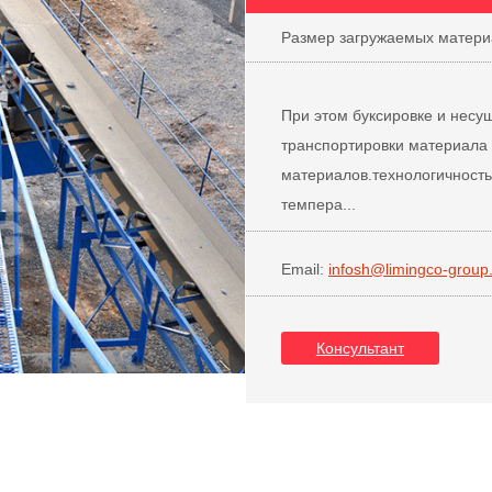
Размер загружаемых матери
При этом буксировке и несу
транспортировки материала 
материалов.технологичность
темпера...
Email:
infosh@limingco-group
Консультант