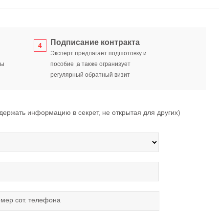
Подписание контракта
Эксперт предлагает подшотовку и
ты
пособие ,а также огранизует
регулярный обратный визит
ржать информацию в секрет, не открытая для других)
мер сот. телефона