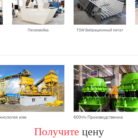
Пескомойка
TSW Вибрационный питат
ехнология изм
600т/ч Производственна
Получите
цену