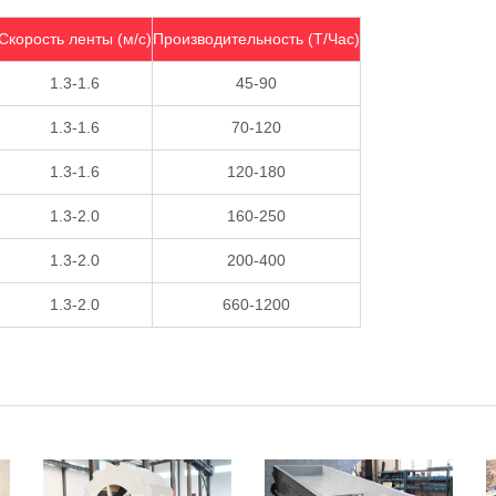
Скорость ленты (м/с)
Производительность (Т/Час)
1.3-1.6
45-90
1.3-1.6
70-120
1.3-1.6
120-180
1.3-2.0
160-250
1.3-2.0
200-400
1.3-2.0
660-1200