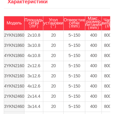
Характеристики
Макс.
Площадь
Угол
Отверстие
Част
размер
Модель
сетки
установки
сетки
вибр
питания
（m²）
（°）
（mm）
（r/m
（mm）
2YKN1860
2x10.8
20
5~150
400
800-
3YKN1860
3x10.8
20
5~150
400
800-
4YKN1860
4x10.8
20
5~150
400
800-
2YKN2160
2x12.6
20
5~150
400
800-
3YKN2160
3x12.6
20
5~150
400
800-
4YKN2160
4x12.6
20
5~150
400
800-
2YKN2460
2x14.4
20
5~150
400
800-
3YKN2460
3x14.4
20
5~150
400
800-