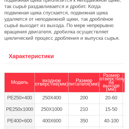
подвижная щека приблизится к неподвижной щеке,
так сырьё раздавливается и дробят. Когда
подвижная щека спускается, подвижная щека
удаляется от неподвижной щеки, так дроблёное
сырьё выходит из выхода. По мере непрерывно
вращения двигателя, дробилка осуществляет
циклический процесс дробления и выпуска сырья.
Характеристики
Размер
отверстия
входное
Размер
Пр
Модель
на
отверстие(мм)
питателя(мм)
выходе
(мм)
PE250×400
250X400
200
20-60
PE250x1000
250X1000
210
15-50
PE400×600
400X600
350
40-100