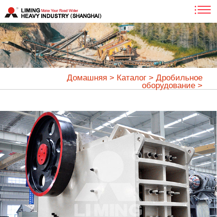
Домашняя
>
Каталог
>
Дробильное
оборудование
>