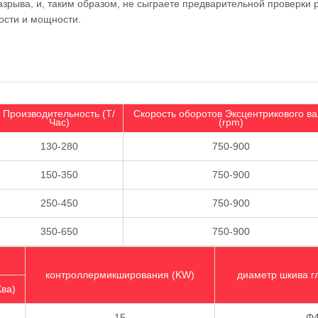
рыва, и, таким образом, не сыграете предварительной проверки р
ости и мощности.
Производительность (Т/
Скорость оборотов Эксцентрикового в
Час)
(rpm)
130-280
750-900
150-350
750-900
250-450
750-900
350-650
750-900
контроллермикширования (KW)
диаметр шкива г
ва)
15
Φ