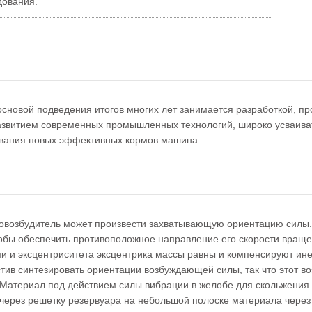
дования.
новой подведения итогов многих лет занимается разработкой, пр
звитием современных промышленных технологий, широко усваива
ования новых эффективных кормов машина.
ровозбудитель может произвести захватывающую ориентацию силы.
тобы обеспечить противоположное направление его скорости вращен
ми и эксцентриситета эксцентрика массы равны и компенсируют ин
стив синтезировать ориентации возбуждающей силы, так что этот во
Материал под действием силы вибрации в желобе для скольжения 
 через решетку резервуара на небольшой полоске материала через