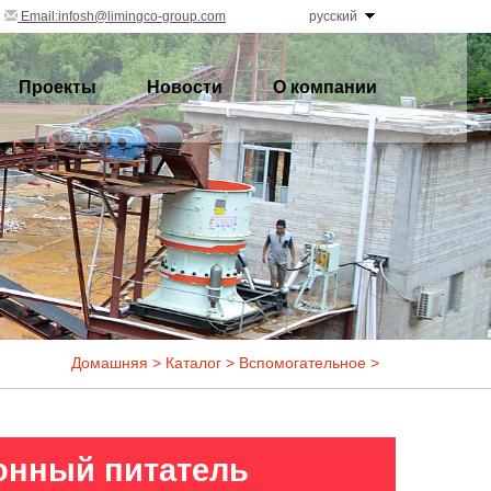
Email:infosh@limingco-group.com
русский
Проекты
Новости
О компании
Домашняя
>
Каталог
>
Вспомогательное
>
онный питатель