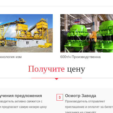
ехнология изм
600т/ч Производственна
Получите
цену
учения предложения
Осмотр Завода
водитель активно свяжится с
Производитель отправляет
и предлагает самую низкую цену
приглашение и оплатит за биле
заказчика на самолёт