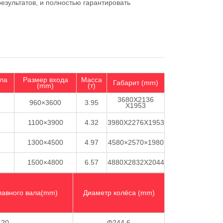
езультатов, и полностью гарантировать
ала
Размер входа
Масса
Габарит (mm)
(mm)
(т)
3680X2136
960×3600
3.95
X1953
1100×3900
4.32
3980X2276X1953
1300×4500
4.97
4580×2570×1980
1500×4800
6.57
4880X2832X2044
лавного вала(mm)
Диаметр колёса (mm)
420
Φ244.6