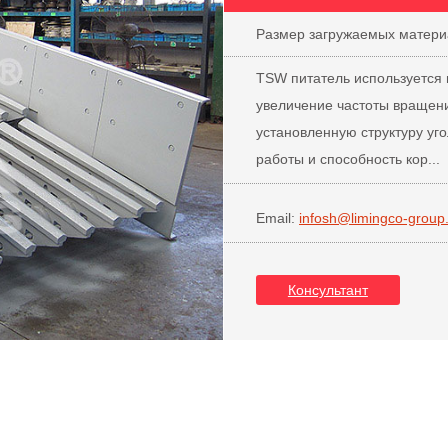
Размер загружаемых матери
TSW питатель используется в
увеличение частоты вращени
установленную структуру уг
работы и способность кор...
Email:
infosh@limingco-group
Консультант