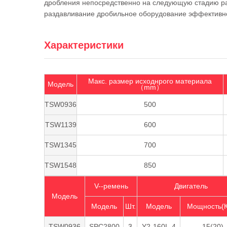
дробления непосредственно на следующую стадию раз
раздавливание дробильное оборудование эффективн
Характеристики
Макс. размер исходнрого материала
Модель
（mm）
TSW0936
500
TSW1139
600
TSW1345
700
TSW1548
850
V--ремень
Двигатель
Модель
Модель
Шт.
Модель
Мощность(К
TSW0936
SPC2800
3
Y2-160L-4
15(20)