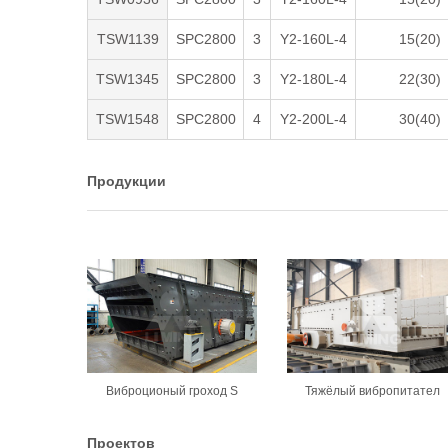
TSW1139
SPC2800
3
Y2-160L-4
15(20)
TSW1345
SPC2800
3
Y2-180L-4
22(30)
TSW1548
SPC2800
4
Y2-200L-4
30(40)
Продукции
Виброционый гроход S
Тяжёлый вибропитател
Проектов