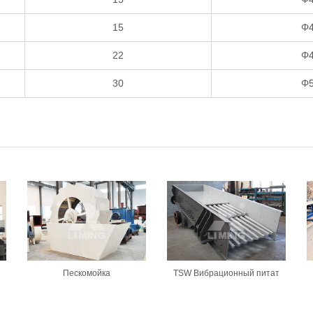
15
Φ
22
Φ
30
Φ
Пескомойка
TSW Вибрационный питат