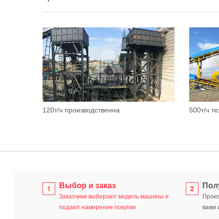
120т/ч производственна
500т/ч т
Выбор и заказ
Пол
Заказчики выберают модель машины и
Произ
подают намерение покупки
вами 