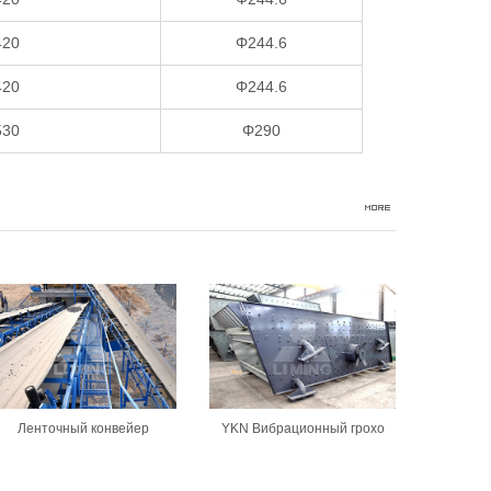
420
Φ244.6
420
Φ244.6
530
Φ290
Ленточный конвейер
YKN Вибрационный грохо