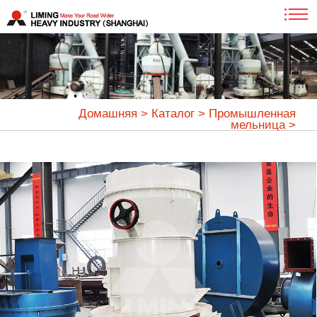
Домашняя
>
Каталог
>
Промышленная
мельница
>