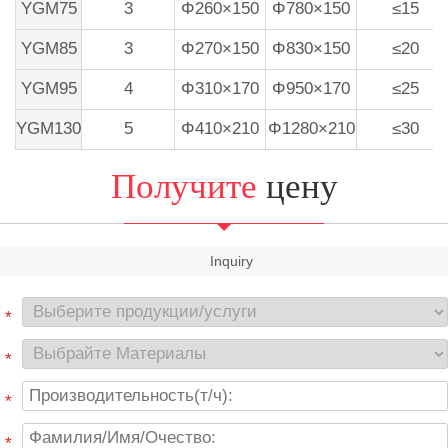
YGM75
3
Φ260×150
Φ780×150
≤15
YGM85
3
Φ270×150
Φ830×150
≤20
YGM95
4
Φ310×170
Φ950×170
≤25
YGM130
5
Φ410×210
Φ1280×210
≤30
Получите
цену
Inquiry
*
*
*
*