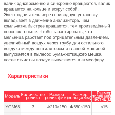
валик одновременно и синхронно вращаются, валик
вращается на кольце и вокруг собой.
Электродвигатель через приводную установку
вкладывает в движение анализитора, чем
крыльчатка быстрее вращается, тем произведённый
порошок тоньше. Чтобы гарантировать, что
мельница работает под отрицательным давлением,
увеличённый воздух через трубу для остального
воздуха между вентилятором и главной машиной
выпускается в пылесос бумажноткацкого мешка,
после отчистки воздух выпускается в атмосферу.
Характеристики
Размер
Количество
Размер
Размер
Модель
подаваемы
ролика
ролика(мм)
кольца(мм)
частиц(мм
YGM65
3
Φ210×150
Φ650×150
≤15