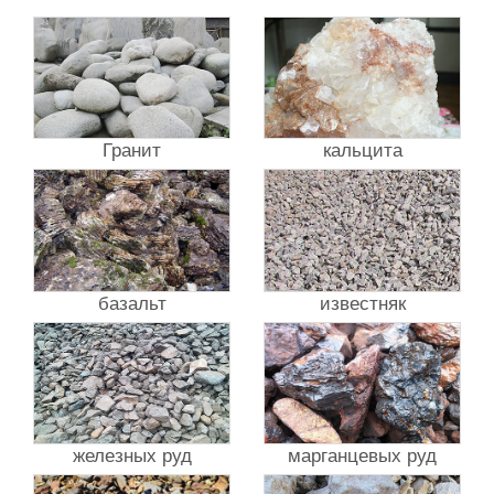
Гранит
кальцита
базальт
известняк
железных руд
марганцевых руд