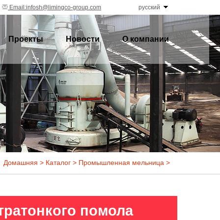
Email:infosh@limingco-group.com
русский
Проекты
Новости
О компании
Домашняя
>
Каталог
>
Промышленная мельница
>
тратонкого помола