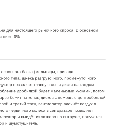
на для настояшего рыночного спроса. В основном
ти ниже 6%.
 основного блока (мельницы, привода,
ного типа, шнека разгрузочного, промежуточного
уктор позволяет главную ось и диски на каждом
робление дробилкой будет маленькими кусками, потом
 сырьё бежит на конец дисков с помощью центробежной
рой и третий этаж, вентиолятор вдохнёт воздух в
ного червячного колеса в сепаратаре позволяет
ллектор и выидёт из затвора на выгрузке, получатся
тор и шумотушитель.