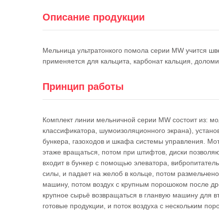
Описание продукции
Мельница ультратонкого помола серии MW учится шв
применяется для кальцита, карбонат кальция, доломи
Принцип работы
Комплект линии мельничной серии MW состоит из: мол
классификатора, шумоизоляционного экрана), установ
бункера, газоходов и шкафа системы управления. Мот
этаже вращаться, потом при штифтов, диски позволяю
входит в бункер с помощью элеватора, вибропитатель
силы, и падает на желоб в кольце, потом размельчено
машину, потом воздух с крупным порошоком после дро
крупное сырьё возвращаться в гланвую машину для вто
готовые продукции, и поток воздуха с нескольким по