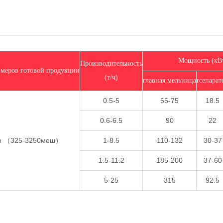
Мощность (кВ
Производительность
змеров готовой продукции
(т/ч)
главная мельница
rсепарат
0.5-5
55-75
18.5
0.6-6.5
90
22
m （325-3250меш）
1-8.5
110-132
30-37
1.5-11.2
185-200
37-60
5-25
315
92.5