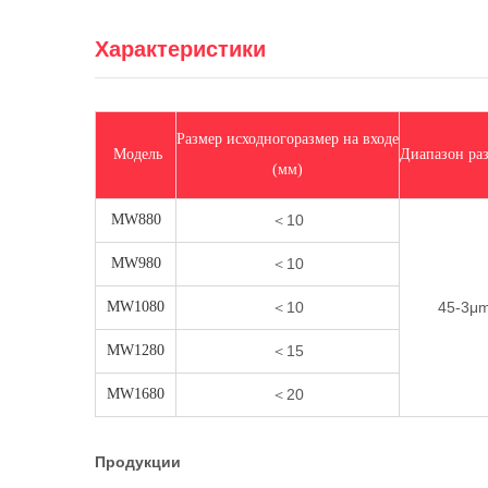
Характеристики
Размер исходногоразмер на входе
Модель
Диапазон ра
(мм)
MW880
＜10
MW980
＜10
MW1080
＜10
45-3μ
MW1280
＜15
MW1680
＜20
Продукции