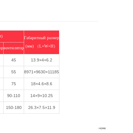
т)
Габаритный размер
(мм) （L×W×H）
ор
вентилятор
45
13.9×4×6.2
55
8971×9630×11185
75
18×4.6×8.6
90-110
14×9×10.25
150-180
26.3×7.5×11.9