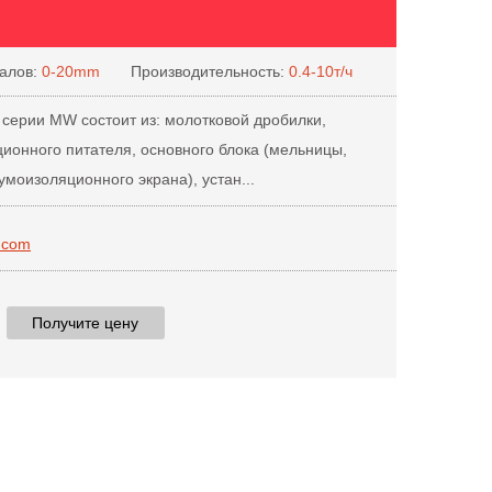
алов:
0-20mm
Производительность:
0.4-10т/ч
серии MW состоит из: молотковой дробилки,
ционного питателя, основного блока (мельницы,
моизоляционного экрана), устан...
.com
Получите цену