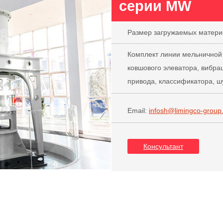
серии MW
Размер загружаемых матери
Комплект линии мельничной 
ковшового элеватора, вибра
привода, классификатора, шу
Email:
infosh@limingco-group
Консультант