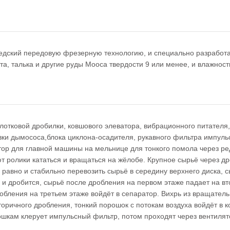
едский передовую фрезерную технологию, и специально разработа
та, талька и другие руды Мооса твердости 9 или менее, и влажнос
отковой дробилки, ковшового элеватора, вибрационного питателя,
ки дымососа,блока циклона-осадителя, рукавного фильтра импульс
ор для главной машины на мельнице для тонкого помола через ред
т ролики кататься и вращаться на жёлобе. Крупное сырьё через д
 равно и стабильно перевозить сырьё в середину верхнего диска,
 и дробится, сырьё после дробления на первом этаже падает на вто
бления на третьем этаже войдёт в сепаратор. Вихрь из вращатель
ричного дробления, тонкий порошок с потокам воздуха войдёт в ко
рошкам клерует импульсный фильтр, потом проходят через вентиля