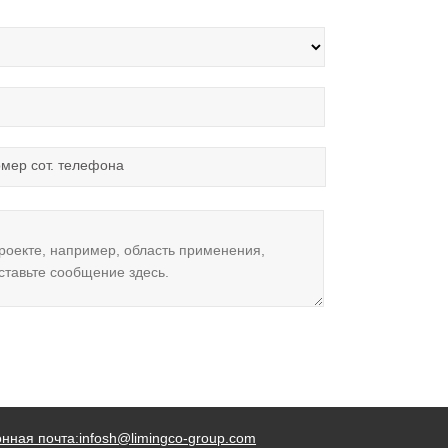
мер сот. телефона
нная почта:infosh@limingco-group.com