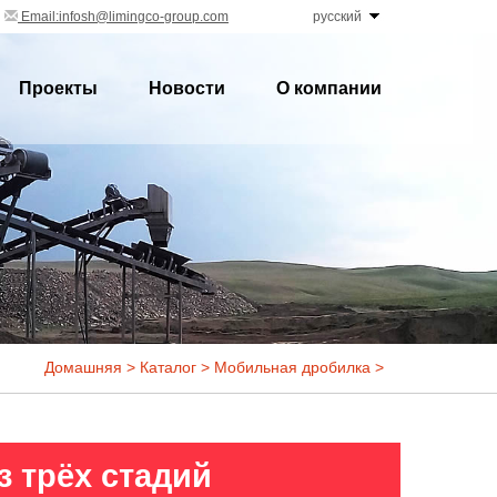
Email:infosh@limingco-group.com
русский
Проекты
Новости
О компании
Домашняя
>
Каталог
>
Мобильная дробилка
>
 трёх стадий