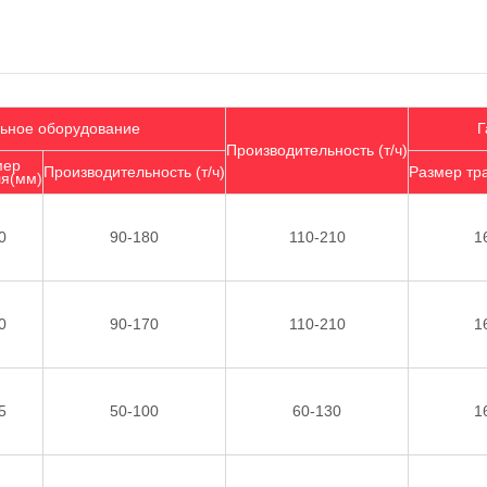
ьное оборудование
Г
Производительность (т/ч)
мер
Производительность (т/ч)
Размер тра
ля(мм)
0
90-180
110-210
1
0
90-170
110-210
1
5
50-100
60-130
1