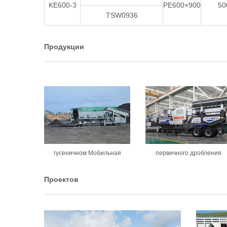
KE600-3
PE600×900
50
TSW0936
Продукции
гусеничном Мобильная
первичного дробления
Проектов