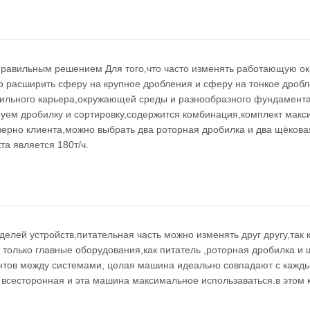
правильным решением Для того,что часто изменять работающую о
о расширить сферу на крупное дробления и сферу на тонкое дробле
обильного карьера,окружающей среды и разнообразного фундамента
руем дробилку и сортировку,содержится комбинация,комплект макс
зерно клиента,можно выбрать два роторная дробилка и два щёкова
а является 180т/ч.
лей устройств,питательная часть можно изменять друг другу,так к
 только главные оборудования,как питатель ,роторная дробилка и
тов между системами, целая машина идеально совпадают с кажды
всесторонная и эта машина максимальное использаваться.в этом 