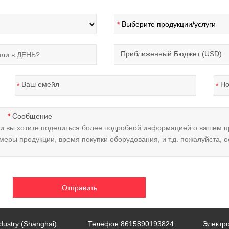
*
Приближенный Бюджет (USD)
Ваш емейл
Но
*
*
Сообщение
dustry (Shanghai).
Телефон:8615890193824
Электро