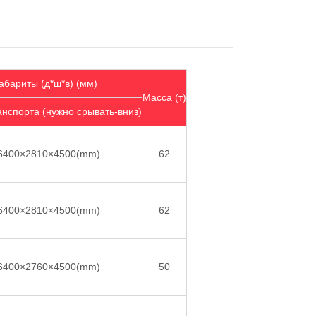
абариты (д*ш*в) (мм)
Масса (т)
нспорта (нужно срывать-вниз)
6400×2810×4500(mm)
62
6400×2810×4500(mm)
62
6400×2760×4500(mm)
50