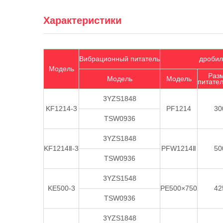
Характеристики
Вибрационный питатель
дробил
Модель
Раз
Модель
Модель
питате
3YZS1848
KF1214-3
PF1214
30
TSW0936
3YZS1848
KF1214Ⅱ-3
PFW1214Ⅱ
50
TSW0936
3YZS1548
KE500-3
PE500×750
42
TSW0936
3YZS1848