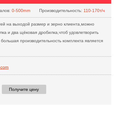
алов:
0-500mm
Производительность:
110-170т/ч
тей на выходой размер и зерно клиента,можно
лка и два щёковая дробилка,чтоб удовлетворить
 большая производительность комплекта является
.com
Получите цену