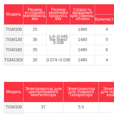
Размер
Размер
Скорость
исходного
конечного
вращения
Модель
материала,
продукта,
крестовины,
мм
мм
об/мин
Количест
TGM100
25
1480
4
1.6~0.045
TGM130
30
the finest
1480
5
0.038
TGM160
35
1480
6
TGM130X
30
0.074~0.038
1480
4
Электромотор для
Электромотор
Элек
Модель
центробежного
для главного
для п
вентилятора
сепаратора
кон
TGM100
37
5.5