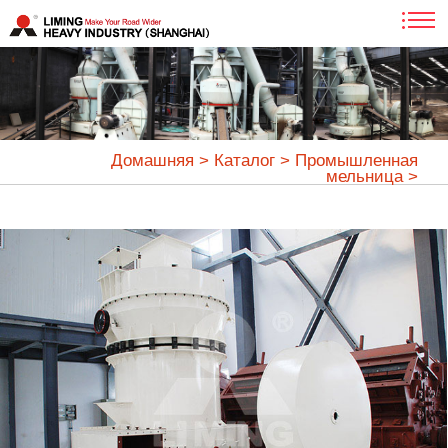
Домашняя
>
Каталог
>
Промышленная
мельница
>