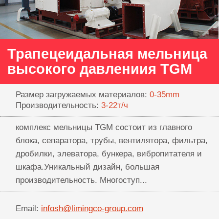
Трапецеидальная мельница
высокого давлениия TGM
Размер загружаемых материалов:
0-35mm
Производительность:
3-22т/ч
комплекс мельницы TGM состоит из главного
блока, сепаратора, трубы, вентилятора, фильтра,
дробилки, элеватора, бункера, вибропитателя и
шкафа.Уникальный дизайн, большая
производительность. Многоступ...
Email:
infosh@limingco-group.com