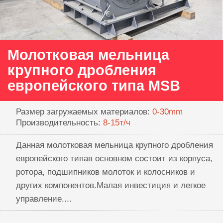
Молотковая мельница
крупного дробления
европейского типа MSB
Размер загружаемых материалов:
0-30mm
Производительность:
8-15т/ч
Данная молотковая мельница крупного дробления
европейского типав основном состоит из корпуса,
ротора, подшипников молоток и колосников и
других компонентов.Малая инвестиция и легкое
управление....