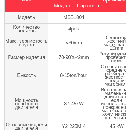
Модель
Параметр
Модель
MSB1004
Количество
4pcs
роликов
Слишком
Макс. зернистость
жесткий
<30mm
впуска
материал <
20mm
Регулируемы
Размер изделия
70-90%<2mm
проверьте
ниже
Относитель
среднего
размера и
Емкость
8-15ton/hour
жесткости
подачи
материала
Использоват
маленький
двигатель,
Мощность
если
основного
37-45kW
использоват
двигателя
прекрасног
материала, 
хочу, низки
потенциал
Основные модели
Y2-225M-4
45 kW
двигателя