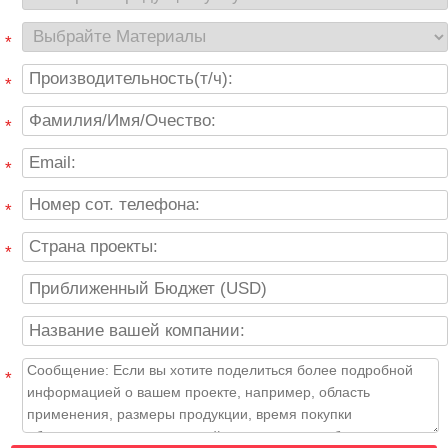
*
*
*
*
*
*
*
*