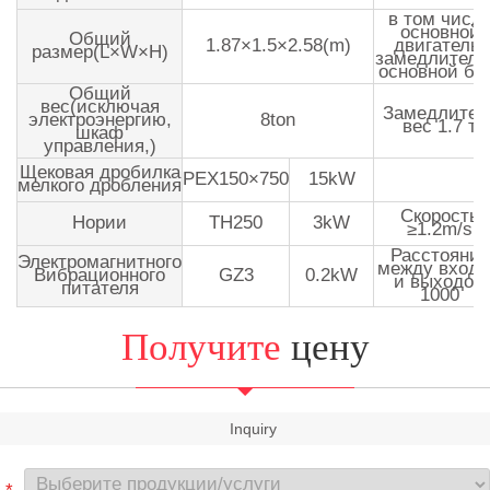
в том числ
основной
Общий
1.87×1.5×2.58(m)
двигатель,
размер(L×W×H)
замедлитель
основной бл
Общий
вес(исключая
Замедлител
электроэнергию,
8ton
вес 1.7 т
шкаф
управления,)
Щековая дробилка
PEX150×750
15kW
мелкого дробления
Скорость
Нории
TH250
3kW
≥1.2m/s
Расстояние
Электромагнитного
между вход
Вибрационного
GZ3
0.2kW
и выходом
питателя
1000
Получите
цену
Inquiry