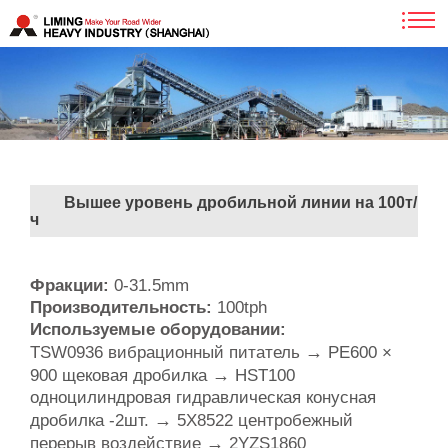
Вышее уровень дробильной линии на 100т/
ч
Фракции:
0-31.5mm
Производительность:
100tph
Используемые оборудовании:
→
TSW0936 вибрационный питатель
PE600 ×
→
900 щековая дробилка
HST100
одноцилиндровая гидравлическая конусная
→
дробилка -2шт.
5X8522 центробежный
→
перерыв воздействие
2YZS1860